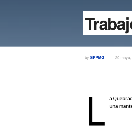
Traba
by
SPPMG
20 mayo,
L
a Quebrad
una mante