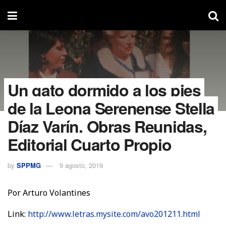
Un gato dormido a los pies
de la Leona Serenense Stella
Díaz Varín, Obras Reunidas,
Editorial Cuarto Propio
by
SPPMG
9 agosto, 2019
Por Arturo Volantines
Link:
http://www.letras.mysite.com/avo201211.html