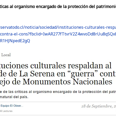
ticas al organismo encargado de la protección del patrimoni
servatodo.cl/noticia/sociedad/instituciones-culturales-resp
-contra-el-cons?fbclid=IwAR277fTtvrV2Z4wvoDd8rUu8qSQx
UR1HJNpedE2gQ