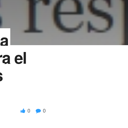
La
a el
s
0
0