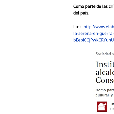
Como parte de las crí
del país.
Link:
http://www.elob
la-serena-en-guerra
bEebl0CjPwkCRYun