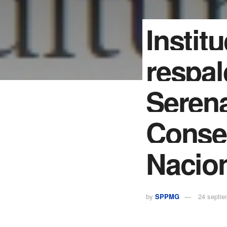
Instit
respal
Serena
Conse
Nacio
by
SPPMG
24 septie