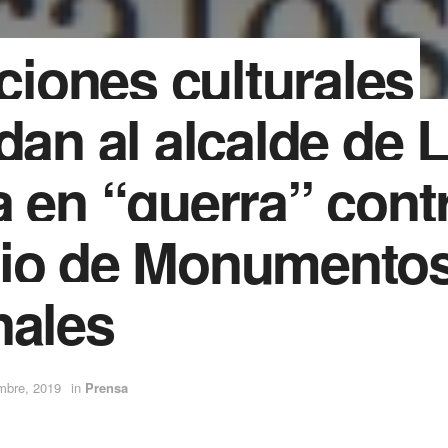
uciones culturales
dan al alcalde de 
 en “guerra” contr
jo de Monumento
nales
mbre, 2019
in
Prensa