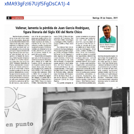
xMA93gFzl67Ujf5FgDsCA1J-4