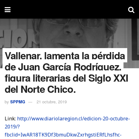
Vallenar, lamenta la pérdida
de Juan García Rodríguez,
figura literarias del Siglo XXI
del Norte Chico.
by
SPPMG
21 octubre, 2019
Link:
http://www.diariolaregion.cl/edicion-20-octubre-
2019/?
fbclid=IwAR18TK9Df3bmuDkwZxrhgstiERfLhsfhc-