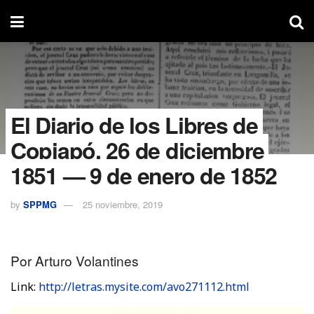
El Diario de los Libres de
Copiapó, 26 de diciembre
1851 — 9 de enero de 1852
by
SPPMG
25 noviembre, 2019
Por Arturo Volantines
Link:
http://letras.mysite.com/avo271112.html