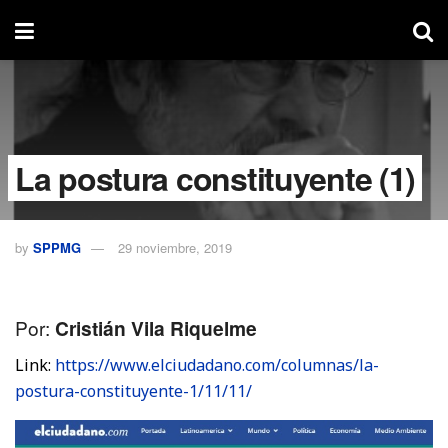
La postura constituyente (1)
by
SPPMG
29 noviembre, 2019
Por:
Cristián Vila Riquelme
Link:
https://www.elciudadano.com/columnas/la-
postura-constituyente-1/11/11/