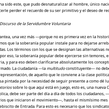
a sido este, que pudo desnaturalizar al hombre, único nacid
erle perder el recuerdo de su ser primitivo y el deseo de re
Discurso de la Servidumbre Voluntaria
lantea, una vez más ―porque no es primera vez en la histor
mos que la soberanía popular instale para no dejarse arreba
s. Los términos con los que se designan las alternativas no
por eso, la soberanía popular debe ejercerse sin temores, e
ia, y para eso deben clarificarse absolutamente los concep
rmado. La ciudadanía ―la
multitudo
constituyente― no debe 
presentación, de aquello que le conviene a la clase polític
a pintada por la necesidad de seguir presente a como dé lug
torios
sobre lo que aquí está en juego, esto es, una nueva C
lica, debe ser parte del día a día de todos los ciudadanos,
ios que iniciaron el movimiento―, hasta el mismísimo mes 
lebiscito de Entrada. Para esto es necesario que los sindicato