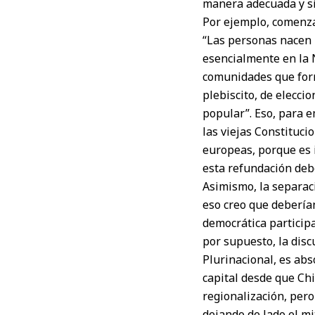
manera adecuada y si
Por ejemplo, comenza
“Las personas nacen l
esencialmente en la N
comunidades que forma
plebiscito, de elecci
popular”. Eso, para 
las viejas Constituci
europeas, porque es 
esta refundación deb
Asimismo, la separaci
eso creo que deberían
democrática participa
por supuesto, la dis
Plurinacional, es abs
capital desde que Chi
regionalización, pero
dejando de lado el mi