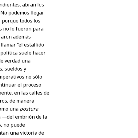
ondientes, abran los
. No podemos llegar
, porque todos los
s no lo fueron para
traron además
llamar “el estallido
 política suele hacer
de verdad una
s, sueldos y
mperativos no sólo
ntinuar el proceso
ente, en las calles de
tros, de manera
 como una
postura
na ―del embrión de la
s, no puede
ntan una victoria de