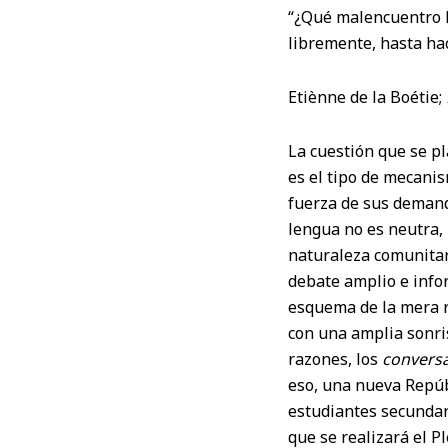
“¿Qué malencuentro h
libremente, hasta hac
Etiènne de la Boétie;
La cuestión que se p
es el tipo de mecanis
fuerza de sus demanda
lengua no es neutra, 
naturaleza comunitar
debate amplio e info
esquema de la mera re
con una amplia sonris
razones, los
conversa
eso, una nueva Repúb
estudiantes secundar
que se realizará el P