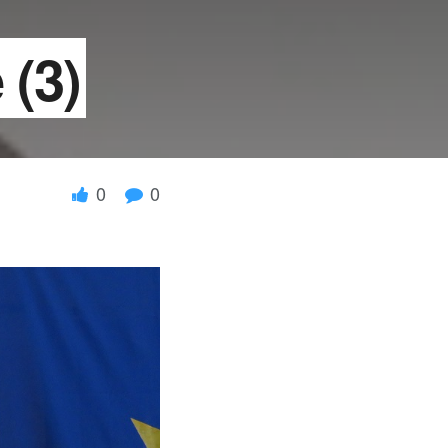
 (3)
0
0