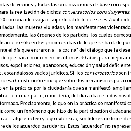
untas de vecinos y todas las organizaciones de base corresp
ara la realización de dichos
conversatorios constituyentes
020 con una idea vaga o superficial de lo que se está votando
tilados, las mujeres violadas y los manifestantes violentado
cómodamente, las órdenes de los partidos, los cuales demos
ficacia no sólo en los primeros días de lo que se ha dado por 
nte el día que entraron a “la cocina” del diálogo que la clase
de que nada hicieron en los últimos 30 años para mejorar 
sos, expoliaciones, abandonos, educación y salud deficiente
 escandalosos vacíos jurídicos. Sí, los
conversatorios
son i
 nueva Constitución sino que sobre los mecanismos para co
o en la práctica por la ciudadanía que se manifestó, ampliam
ntrar a formar parte, como decía, del día a día de todos noso
informada. Precisamente, lo que en la práctica se manifestó
cir, como un fenómeno que hizo de la participación ciudada
iva― algo efectivo y algo extensivo, sin líderes ni dirigente
re de los acuerdos partidarios. Estos “acuerdos” no represe