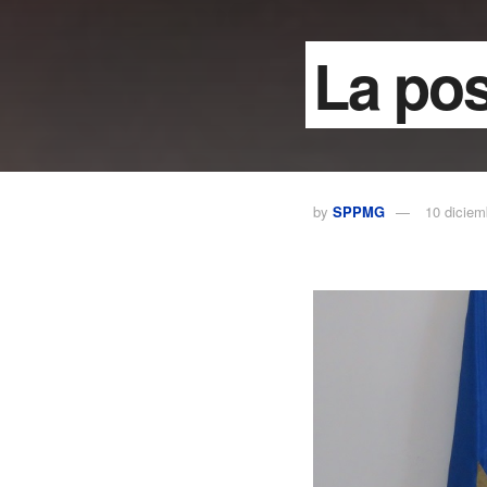
La pos
by
SPPMG
10 diciem