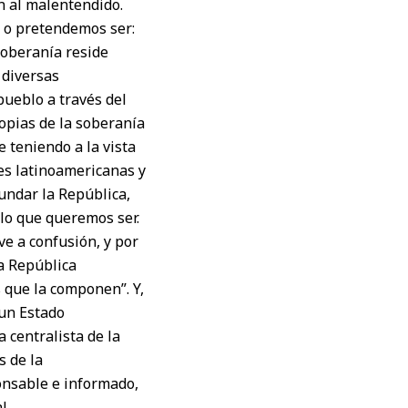
 al malentendido.
s o pretendemos ser:
soberanía reside
 diversas
pueblo a través del
ropias de la soberanía
 teniendo a la vista
nes latinoamericanas y
undar la República,
lo que queremos ser.
ve a confusión, y por
na República
 que la componen”. Y,
 un Estado
 centralista de la
s de la
onsable e informado,
l.