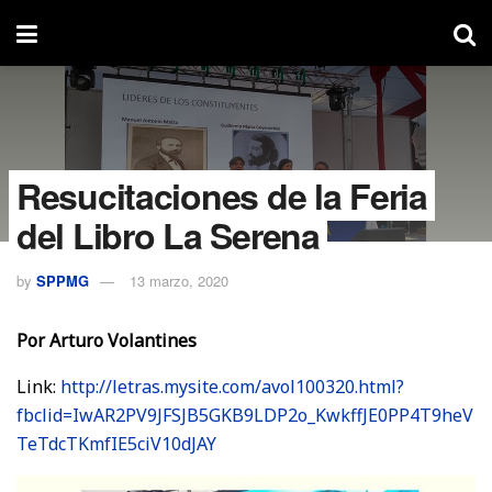
Resucitaciones de la Feria
del Libro La Serena
by
SPPMG
13 marzo, 2020
Por Arturo Volantines
Link:
http://letras.mysite.com/avol100320.html?
fbclid=IwAR2PV9JFSJB5GKB9LDP2o_KwkffJE0PP4T9heV
TeTdcTKmfIE5ciV10dJAY