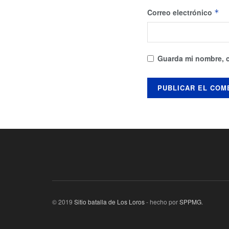
Correo electrónico
*
Guarda mi nombre, c
© 2019
Sitio batalla de Los Loros
- hecho por
SPPMG
.