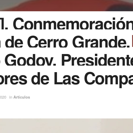
]. Conmemoración
a de Cerro Grande.
 Godoy, President
tores de Las Comp
2020
in
Artículos