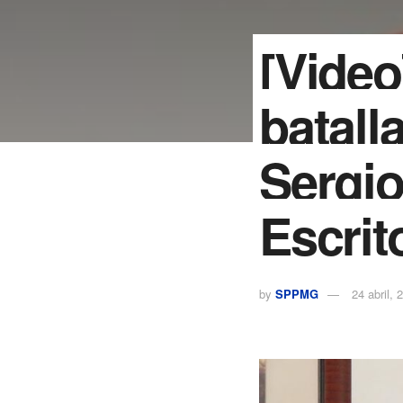
[Video
batall
Sergio
Escri
by
SPPMG
24 abril, 