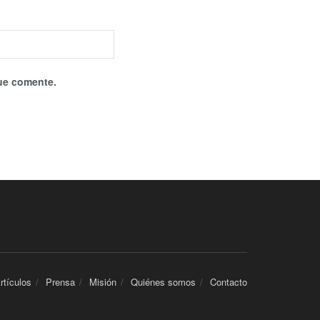
que comente.
rtículos
Prensa
Misión
Quiénes somos
Contacto