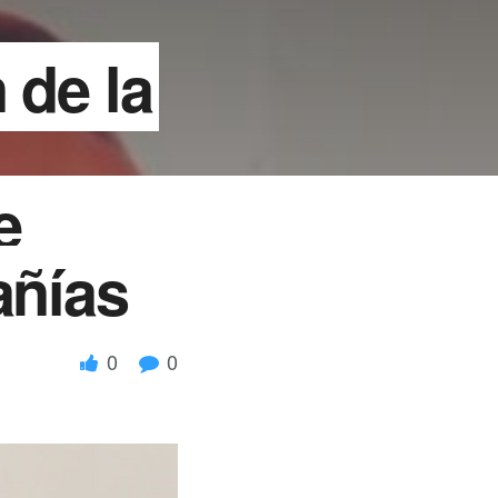
 de la
e
añías
0
0