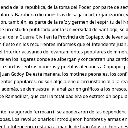
encia de la república, de la toma del Poder, por parte de sec
ares. Barahona dio muestras de sagacidad, organización, v
ión, también, es parte de la raíz y germen del espíritu del N
de un estudio publicado por la Universidad de Santiago, se 
cial de la Guerra Civil en la Provincia de Copiapó, de levan
ifiesto en los recurrentes informes que el Intendente Juan
del Interior acusando de levantamientos populares de minero
e en los lugares donde se albergan y concentran una canti
o son los centros mineros y pueblos aledaños a Copiapó, p
a Juan Godoy. De esta manera, los motines peonales, los confli
entos populares, no son algo ajeno o circunstancial a la rea
Y, además, se demuestra, al analizar en gráficos a los presos
de Ramadilla”, que casi la totalidad era de extracción popula
ente inaugurado ferrocarril se apoderaron de las dependenci
tropas. Los revolucionarios introdujeron hombres y armas en
er. La Intendencia estaba al mando de Juan Agustín Fontanes