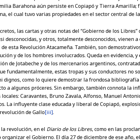
familia Barahona aún persiste en Copiapó y Tierra Amarilla;
 el cual tuvo varias propiedades en el sector central de la
cretos, las cartas y otras notas del “Gobierno de los Libres
si desconocidas, y otros, totalmente desconocidos, vienen a
s de esta Revolución Atacameña. También, son demostrativo
ución y de los hombres involucrados. Queda en evidencia, y e
ión de Jotabeche y de los mercenarios argentinos, contratad
 que fundamentalmente, estas tropas y sus conductores no s
i dignos, como lo quiere demostrar la frondosa bibliografía
to a algunos próceres. Sin embargo, también connota la infl
s locales: Caravantes, Bruno Zavala, Alfonso, Manuel Antoni
os. La influyente clase educada y liberal de Copiapó, explos
revolución de Gallo
[iii]
.
 la revolución, en el
Diario de los Libres
, como en las procla
 organizar el Gobierno. El día 27 de diciembre de ese año, 