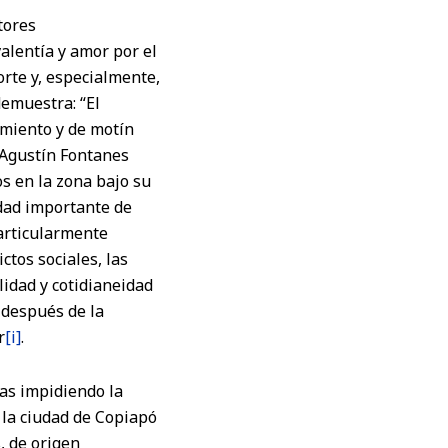
tores
alentía y amor por el
orte y, especialmente,
demuestra: “El
tamiento y de motín
 Agustín Fontanes
s en la zona bajo su
dad importante de
articularmente
ctos sociales, las
lidad y cotidianeidad
, después de la
r
[i]
.
as impidiendo la
 la ciudad de Copiapó
, de origen