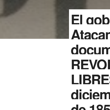
El gob
Atacam
docum
REVO
LIBRES
diciem
de 185