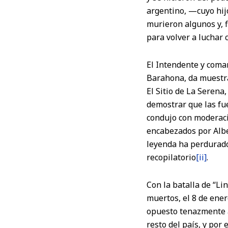
argentino, —cuyo hijo,
murieron algunos y, 
para volver a luchar 
El Intendente y coma
Barahona, da muestras
El Sitio de La Serena
demostrar que las fue
condujo con moderaci
encabezados por Albe
leyenda ha perdurado.
recopilatorio
[ii]
.
Con la batalla de “Li
muertos, el 8 de ener
opuesto tenazmente al
resto del país, y por