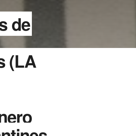
s de
s (LA
nero
antines