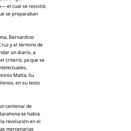
— el cual se resistió;
que se preparaban
ama, Bernardino
Cruz y el término de
ndar un diario, a
l criterio, ya que se
telectuales,
ntonio Matta. Su
lenos, en su texto
 un centenar de
 Barahona se había
la revolución en el
opas mercenarias