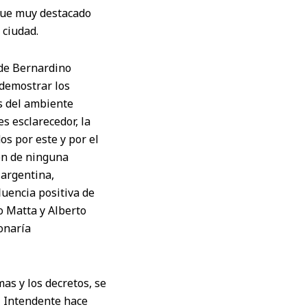
 fue muy destacado
 ciudad.
” de Bernardino
 demostrar los
s del ambiente
s esclarecedor, la
os por este y por el
on de ninguna
 argentina,
uencia positiva de
o Matta y Alberto
ionaría
mas y los decretos, se
el Intendente hace