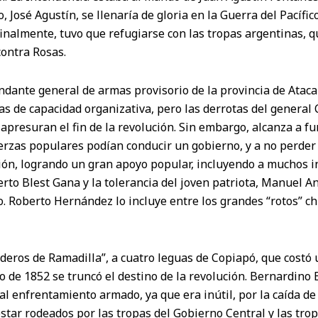
 José Agustín, se llenaría de gloria en la Guerra del Pacífico
finalmente, tuvo que refugiarse con las tropas argentinas, 
contra Rosas.
ndante general de armas provisorio de la provincia de Atac
 de capacidad organizativa, pero las derrotas del general 
, apresuran el fin de la revolución. Sin embargo, alcanza a fu
rzas populares podían conducir un gobierno, y a no perder e
ón, logrando un gran apoyo popular, incluyendo a muchos in
rto Blest Gana y la tolerancia del joven patriota, Manuel A
 Roberto Hernández lo incluye entre los grandes “rotos” chi
nderos de Ramadilla”, a cuatro leguas de Copiapó, que costó
o de 1852 se truncó el destino de la revolución. Bernardino
 enfrentamiento armado, ya que era inútil, por la caída de 
 estar rodeados por las tropas del Gobierno Central y las tr