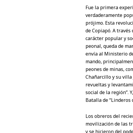
Fue la primera experi
verdaderamente popul
prójimo. Esta revoluc
de Copiapó. A través 
carácter popular y so
peonal, queda de man
envía al Ministerio 
mando, principalment
peones de minas, com
Chañarcillo y su vill
revueltas y levantami
social de la región”. 
Batalla de “Linderos 
Los obreros del reci
movilización de las 
y se hicieron del pod