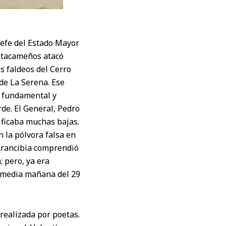
 Jefe del Estado Mayor
 atacameños atacó
s faldeos del Cerro
 de La Serena. Ese
 fundamental y
rde. El General, Pedro
ificaba muchas bajas.
n la pólvora falsa en
 Arancibia comprendió
; pero, ya era
a media mañana del 29
 realizada por poetas.