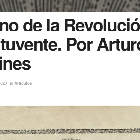
no de la Revoluci
tuyente. Por Artur
ines
2020
in
Artículos