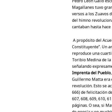
Pedro León Gallo esc
Magallanes tuvo gran
versos a los Zuavos d
del himno revoluciona
cantaban hasta hace 
A propósito del Acue
Constituyente”. Un ar
reproduce una cuartil
Toribio Medina de la 
señalando expresamen
Imprenta del Pueblo
Guillermo Matta era e
revolución. Esto se a
666) de felicitación 
607, 608, 609, 610, 6
páginas. O sea, si Ma
de poesía y en muchí