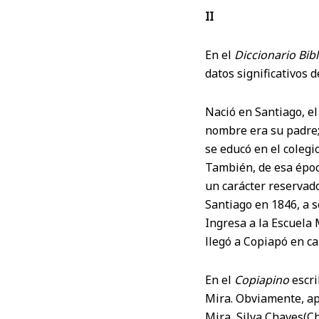
II
En el
Diccionario Bib
datos significativos 
Nació en Santiago, el
nombre era su padre;
se educó en el colegi
También, de esa época
un carácter reservado
Santiago en 1846, a s
Ingresa a la Escuela 
llegó a Copiapó en ca
En el
Copiapino
escri
Mira. Obviamente, apa
Mira, Silva Chaves(C