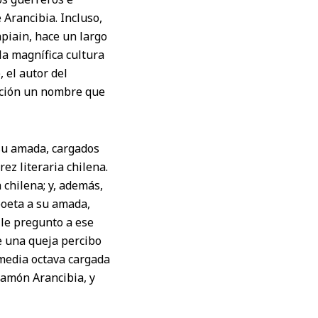
 Arancibia. Incluso,
apiain, hace un largo
la magnífica cultura
 el autor del
anción un nombre que
 su amada, cargados
z literaria chilena.
 chilena; y, además,
 poeta a su amada,
 le pregunto a ese
de una queja percibo
 media octava cargada
Ramón Arancibia, y