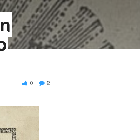
ón
o
0
2