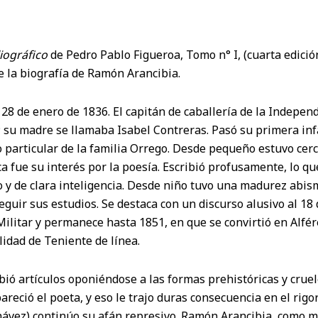
liográfico
de Pedro Pablo Figueroa, Tomo n° I, (cuarta edició
de la biografía de Ramón Arancibia.
 28 de enero de 1836. El capitán de caballería de la Indepe
 su madre se llamaba Isabel Contreras. Pasó su primera infa
o particular de la familia Orrego. Desde pequeño estuvo cerca 
 fue su interés por la poesía. Escribió profusamente, lo qu
 y de clara inteligencia. Desde niño tuvo una madurez abism
eguir sus estudios. Se destaca con un discurso alusivo al 18
Militar y permanece hasta 1851, en que se convirtió en Alfé
lidad de Teniente de línea.
bió artículos oponiéndose a las formas prehistóricas y cruel
reció el poeta, y eso le trajo duras consecuencia en el rigo
hávez) continúo su afán represivo. Ramón Arancibia, como 