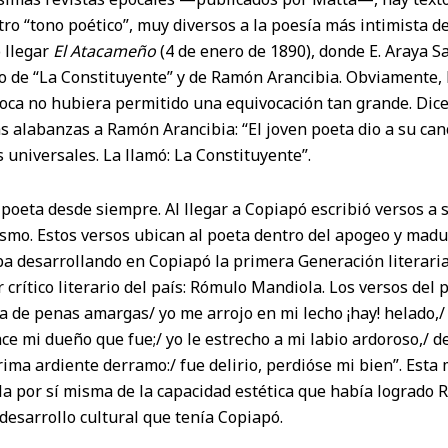
ro “tono poético”, muy diversos a la poesía más intimista de
 llegar
El Atacameño
(4 de enero de 1890), donde E. Araya S
o de “La Constituyente” y de Ramón Arancibia. Obviamente, 
oca no hubiera permitido una equivocación tan grande. Dice,
as alabanzas a Ramón Arancibia: “El joven poeta dio a su c
universales. La llamó: La Constituyente”.
poeta desde siempre. Al llegar a Copiapó escribió versos a
mo. Estos versos ubican al poeta dentro del apogeo y madure
a desarrollando en Copiapó la primera Generación literaria
 crítico literario del país: Rómulo Mandiola. Los versos del
a de penas amargas/ yo me arrojo en mi lecho ¡hay! helado,/
ce mi dueño que fue;/ yo le estrecho a mi labio ardoroso,/ 
rima ardiente derramo:/ fue delirio, perdióse mi bien”. Esta
a por sí misma de la capacidad estética que había logrado 
desarrollo cultural que tenía Copiapó.