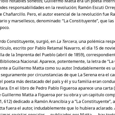
ribió notables sonetos; Guillermo Matta era un poeta intern
des responsabilidades en la revolución; Ramón Escuti Orreg
e Chañarcillo. Pero, el autor esencial de la revolución fue 
rio y marsellesco, denominado: “La Constituyente”, que las 
poco.
rdo Constituyente, surgió, en
La Tercera
, una polémica resp
tículo, escrito por Pablo Retamal Navarro, el día 15 de nov
la de la Imprenta del Pueblo (abril de 1859), correspondient
Biblioteca Nacional. Aparece, potentemente, la letra de “La
te a Guillermo Matta como su autor. Indudablemente es un 
, seguramente por circunstancias de que La Serena era el ca
l poeta más destacado del país y él y su familia eran condu
clara. En el libro de Pedro Pablo Figueroa aparece una carta 
de Guillermo Matta a Figueroa por su obra y un capitulo comp
11, 612) dedicado a Ramón Arancibia y a “La Constituyente”,
tta fuera el autor, indudablemente que lo hubiera aclarado. 
simas revistas epocales —publicados por Matta—, hay text