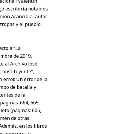
acional; Valentín
o escribiría notables
Ramón Arancibia, autor
tropas y el pueblo
ecto a “La
iembre de 2019,
e al Archivo José
 Constituyente”,
error. Un error de la
mpo de batalla y
centes de la
(páginas: 664, 665,
leto (páginas: 606,
 amén de otras
Además, en los libros
os guerreros e