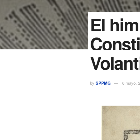
El him
Consti
Volant
by
SPPMG
6 mayo, 