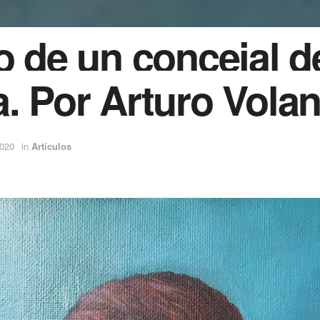
o de un concejal d
. Por Arturo Volan
2020
in
Artículos