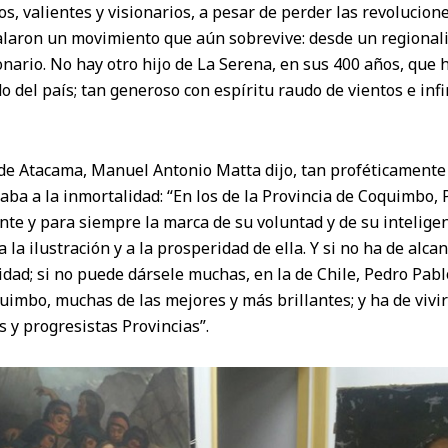
 valientes y visionarios, a pesar de perder las revolucione
talaron un movimiento que aún sobrevive: desde un regional
nario. No hay otro hijo de La Serena, en sus 400 años, que 
o del país; tan generoso con espíritu raudo de vientos e inf
a de Atacama, Manuel Antonio Matta dijo, tan proféticament
ba a la inmortalidad: “En los de la Provincia de Coquimbo, 
e y para siempre la marca de su voluntad y de su inteligen
a la ilustración y a la prosperidad de ella. Y si no ha de alc
idad; si no puede dársele muchas, en la de Chile, Pedro Pa
quimbo, muchas de las mejores y más brillantes; y ha de vivir
s y progresistas Provincias”.