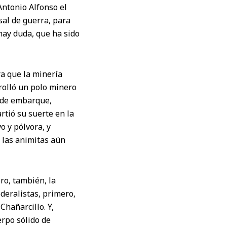
Antonio Alfonso el
al de guerra, para
hay duda, que ha sido
a que la minería
rolló un polo minero
e de embarque,
rtió su suerte en la
o y pólvora, y
 las animitas aún
ero, también, la
deralistas, primero,
hañarcillo. Y,
rpo sólido de