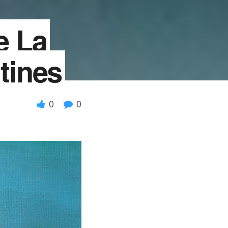
e La
tines
0
0