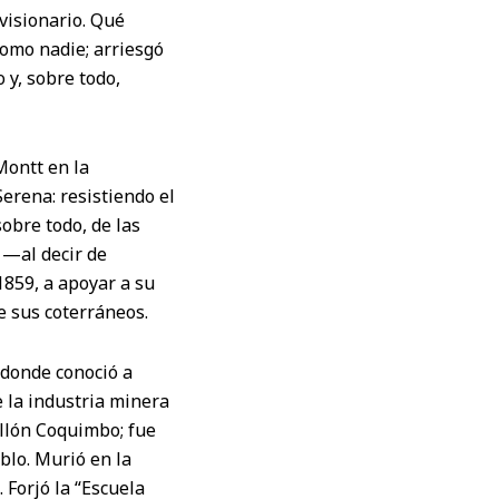
isionario. Qué
como nadie; arriesgó
 y, sobre todo,
Montt en la
erena: resistiendo el
obre todo, de las
 —al decir de
859, a apoyar a su
e sus coterráneos.
 donde conoció a
 la industria minera
allón Coquimbo; fue
blo. Murió en la
 Forjó la “Escuela