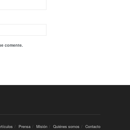
que comente.
rtículos
Prensa
Misión
Quiénes somos
Contacto