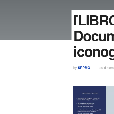
[LIBRO
Docum
iconog
by
SPPMG
30 diciem