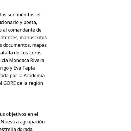
os son inéditos: el
cionario y poeta,
io al comandante de
 entonces; manuscritos
ios documentos, mapas
Batalla de Los Loros
licia Mondaca Rivera
rigo y Eva Tapia
itada por la Academia
el GORE de la región
us objetivos en el
o. Nuestra agrupación
estrella dorada.