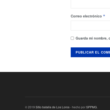
Correo electrónico
*
Guarda mi nombre, c
© 2019
Sitio batalla de Los Loros
- hecho por
SPPMG
.