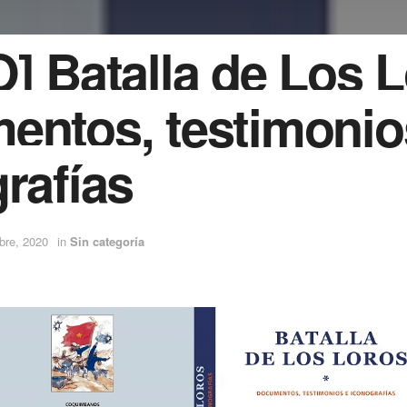
] Batalla de Los L
entos, testimonio
rafías
bre, 2020
in
Sin categoría