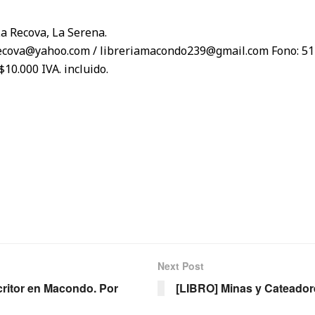
La Recova, La Serena.
ecova@yahoo.com / libreriamacondo239@gmail.com Fono: 51
$10.000 IVA. incluido.
Next Post
critor en Macondo. Por
[LIBRO] Minas y Cateador