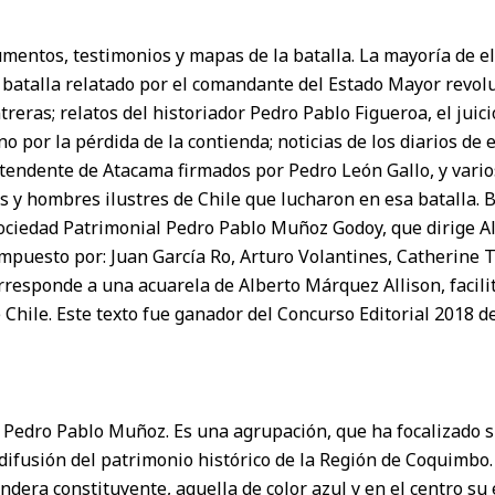
umentos, testimonios y mapas de la batalla. La mayoría de ell
 batalla relatado por el comandante del Estado Mayor revolu
eras; relatos del historiador Pedro Pablo Figueroa, el juic
no por la pérdida de la contienda; noticias de los diarios de
Intendente de Atacama firmados por Pedro León Gallo, y var
es y hombres ilustres de Chile que lucharon en esa batalla. 
Sociedad Patrimonial Pedro Pablo Muñoz Godoy, que dirige A
mpuesto por: Juan García Ro, Arturo Volantines, Catherine T
rresponde a una acuarela de Alberto Márquez Allison, facil
e Chile. Este texto fue ganador del Concurso Editorial 2018 d
 Pedro Pablo Muñoz. Es una agrupación, que ha focalizado s
 difusión del patrimonio histórico de la Región de Coquimb
andera constituyente, aquella de color azul y en el centro su 