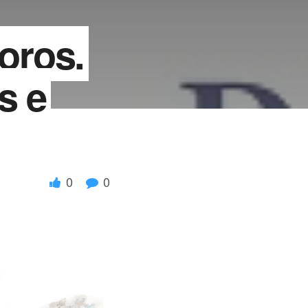
oros.
s e
0
0