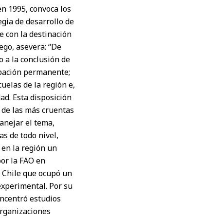
en 1995, convoca los
tegia de desarrollo de
e con la destinación
ego, asevera: “De
o a la conclusión de
upación permanente;
uelas de la región e,
ad. Esta disposición
 de las más cruentas
anejar el tema,
s de todo nivel,
 en la región un
por la FAO en
de Chile que ocupó un
experimental. Por su
oncentró estudios
organizaciones