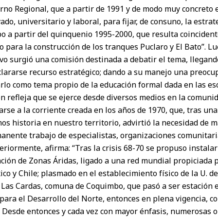
rno Regional, que a partir de 1991 y de modo muy concreto 
ado, universitario y laboral, para fijar, de consuno, la estra
o a partir del quinquenio 1995-2000, que resulta coincident
o para la construcción de los tranques Puclaro y El Bato”. Lu
tivo surgió una comisión destinada a debatir el tema, llegand
clararse recurso estratégico; dando a su manejo una preoc
lo como tema propio de la educación formal dada en las esc
n refleja que se ejerce desde diversos medios en la comunid
se a la corriente creada en los años de 1970, que, tras una
s historia en nuestro territorio, advirtió la necesidad de m
anente trabajo de especialistas, organizaciones comunitaria
teriormente, afirma: “Tras la crisis 68-70 se propuso instalar
ación de Zonas Áridas, ligado a una red mundial propiciada 
xico y Chile; plasmado en el establecimiento físico de la U. 
 Las Cardas, comuna de Coquimbo, que pasó a ser estación 
para el Desarrollo del Norte, entonces en plena vigencia, c
 Desde entonces y cada vez con mayor énfasis, numerosas 