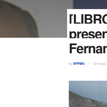
[LIBR
presen
Ferna
by
SPPMG
23 mayo,