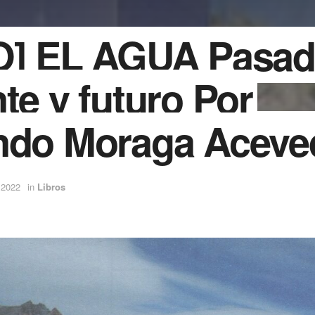
O] EL AGUA Pasad
te y futuro Por
ndo Moraga Aceve
 2022
in
Libros