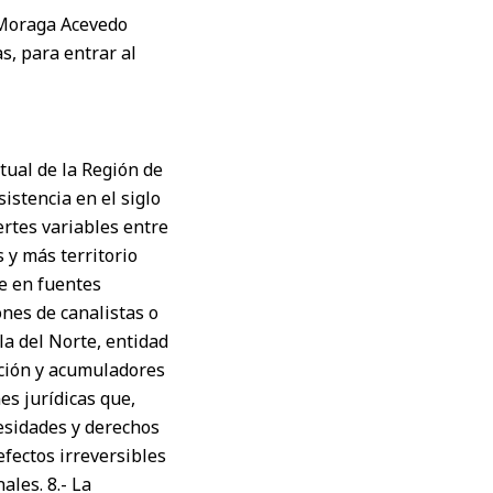
o Moraga Acevedo
s, para entrar al
tual de la Región de
istencia en el siglo
ertes variables entre
 y más territorio
re en fuentes
ones de canalistas o
la del Norte, entidad
ación y acumuladores
es jurídicas que,
esidades y derechos
efectos irreversibles
les. 8.- La