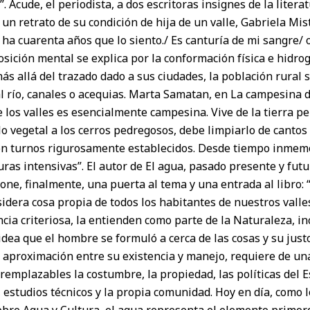
 Acude, el periodista, a dos escritoras insignes de la litera
n retrato de su condición de hija de un valle, Gabriela Mistr
ha cuarenta años que lo siento./ Es canturía de mi sangre/ 
osición mental se explica por la conformación física e hidrog
s allá del trazado dado a sus ciudades, la población rural 
 río, canales o acequias. Marta Samatan, en La campesina de
e los valles es esencialmente campesina. Vive de la tierra 
o vegetal a los cerros pedregosos, debe limpiarlo de cantos
on turnos rigurosamente establecidos. Desde tiempo inmemor
uras intensivas”. El autor de El agua, pasado presente y fu
one, finalmente, una puerta al tema y una entrada al libro: 
idera cosa propia de todos los habitantes de nuestros valle
cia criteriosa, la entienden como parte de la Naturaleza, in
 idea que el hombre se formuló a cerca de las cosas y su justo
 aproximación entre su existencia y manejo, requiere de un
remplazables la costumbre, la propiedad, las políticas del E
 estudios técnicos y la propia comunidad. Hoy en día, como