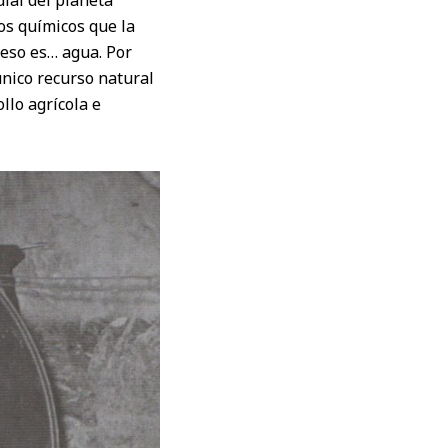
ial del planeta
os químicos que la
peso es… agua. Por
único recurso natural
llo agrícola e