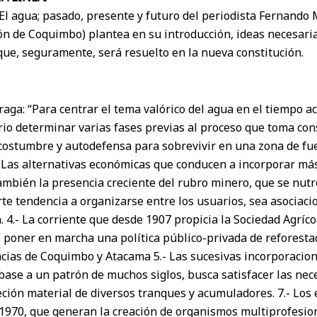
 El agua; pasado, presente y futuro del periodista Fernand
ón de Coquimbo) plantea en su introducción, ideas necesaria
que, seguramente, será resuelto en la nueva constitución.
ga: “Para centrar el tema valórico del agua en el tiempo ac
o determinar varias fases previas al proceso que toma cons
 costumbre y autodefensa para sobrevivir en una zona de fu
- Las alternativas económicas que conducen a incorporar más
ambién la presencia creciente del rubro minero, que se nut
te tendencia a organizarse entre los usuarios, sea asociaci
4.- La corriente que desde 1907 propicia la Sociedad Agríco
 poner en marcha una política público-privada de reforest
ncias de Coquimbo y Atacama 5.- Las sucesivas incorporacion
ase a un patrón de muchos siglos, busca satisfacer las nec
reción material de diversos tranques y acumuladores. 7.- Los 
1970, que generan la creación de organismos multiprofesiona