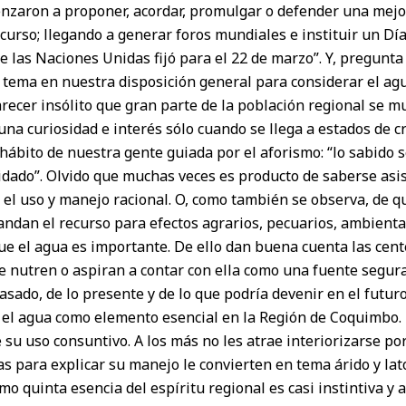
nzaron a proponer, acordar, promulgar o defender una mejor
curso; llegando a generar foros mundiales e instituir un Dí
e las Naciones Unidas fijó para el 22 de marzo”. Y, pregunta 
 tema en nuestra disposición general para considerar el a
arecer insólito que gran parte de la población regional se m
na curiosidad e interés sólo cuando se llega a estados de cri
 hábito de nuestra gente guiada por el aforismo: “lo sabido 
idado”. Olvido que muchas veces es producto de saberse asi
el uso y manejo racional. O, como también se observa, de qu
ndan el recurso para efectos agrarios, pecuarios, ambiental
ue el agua es importante. De ello dan buena cuenta las cen
 nutren o aspiran a contar con ella como una fuente segura.
pasado, de lo presente y de lo que podría devenir en el futur
 el agua como elemento esencial en la Región de Coquimbo
 su uso consuntivo. A los más no les atrae interiorizarse po
s para explicar su manejo le convierten en tema árido y lat
o quinta esencia del espíritu regional es casi instintiva y 