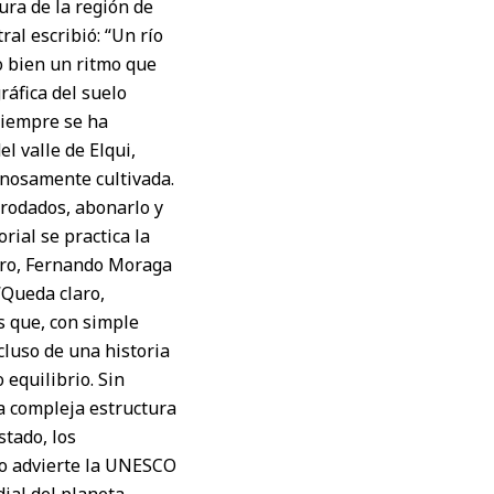
tura de la región de
al escribió: “Un río
o bien un ritmo que
ráfica del suelo
siempre se ha
l valle de Elqui,
penosamente cultivada.
 rodados, abonarlo y
ial se practica la
turo, Fernando Moraga
“Queda claro,
s que, con simple
cluso de una historia
 equilibrio. Sin
a compleja estructura
stado, los
 lo advierte la UNESCO