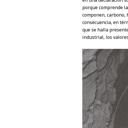
en una declaración s
porque comprende la e
componen, carbono, hi
consecuencia, en térm
que se halla presente
industrial, los valore