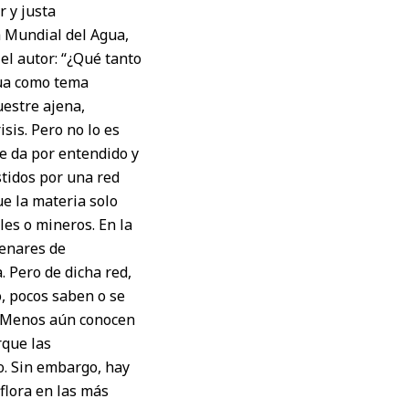
 y justa
a Mundial del Agua,
el autor: “¿Qué tanto
gua como tema
uestre ajena,
sis. Pero no lo es
se da por entendido y
stidos por una red
e la materia solo
es o mineros. En la
tenares de
 Pero de dicha red,
o, pocos saben o se
. Menos aún conocen
rque las
o. Sin embargo, hay
aflora en las más