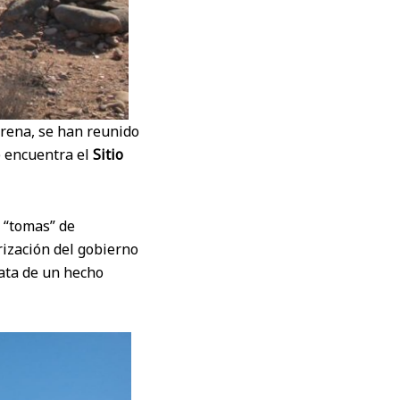
erena, se han reunido
e encuentra el
Sitio
s “tomas” de
rización del gobierno
rata de un hecho