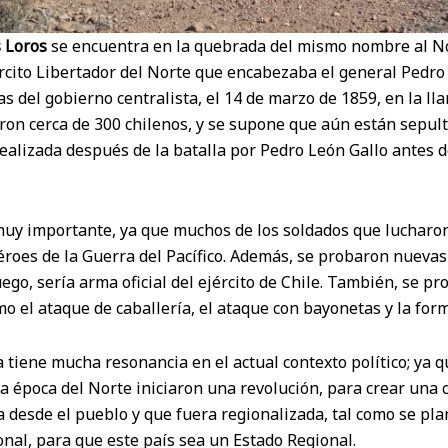
s Loros
se encuentra en la quebrada del mismo nombre al No
jército Libertador del Norte que encabezaba el general Pedro
as del gobierno centralista, el 14 de marzo de 1859, en la l
on cerca de 300 chilenos, y se supone que aún están sepulta
ealizada después de la batalla por Pedro León Gallo antes de
 muy importante, ya que muchos de los soldados que lucharo
roes de la Guerra del Pacífico. Además, se probaron nuevas 
ego, sería arma oficial del ejército de Chile. También, se p
omo el ataque de caballería, el ataque con bayonetas y la form
 tiene mucha resonancia en el actual contexto político; ya q
a época del Norte iniciaron una revolución, para crear una 
 desde el pueblo y que fuera regionalizada, tal como se pla
nal, para que este país sea un Estado Regional.