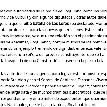
das con autoridades de la región de Coquimbo, como los Ser
no y de Cultura y con algunos diputados y otras autoridades
gencia que el
Sitio batalla de Los Loros
sea declarado Monum
ntal protegerlo, para las nuevas generaciones. Este símbol
a muy importante, ya que tiene relación con el patrimonio ta
ncias de Atacama y Coquimbo y porque muchos de los hombre
dejando un ejemplo tremendo de dignidad, entereza, valentí
una referencia señera del proceso constituyente, que se ha 
n la búsqueda de una Constitución consensuada por toda la 
 las autoridades una agenda para lograr este propósito, es
endric Steinlen y con el Seremi de Gobierno Fernando Vivero
jor manera de proteger y poner en valor el lugar. Y, sobre to
en de larga data y de muchos trámites burocráticos, que se
rrespondiente— y entre miles de expedientes, que duermen 
s Nacionales, que le hacen tanto daño al patrimonio.