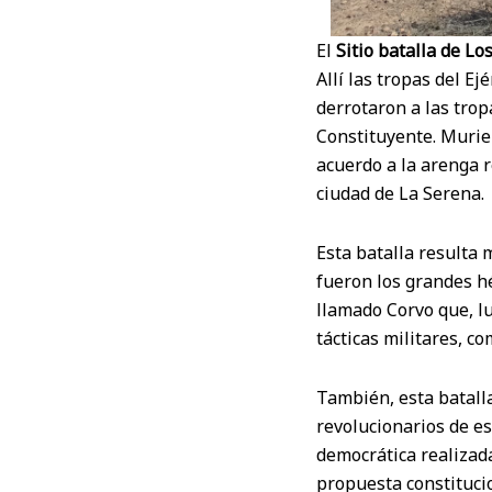
El
Sitio batalla de Lo
Allí las tropas del E
derrotaron a las trop
Constituyente. Murier
acuerdo a la arenga r
ciudad de La Serena.
Esta batalla resulta
fueron los grandes hé
llamado Corvo que, lu
tácticas militares, c
También, esta batalla
revolucionarios de es
democrática realizada
propuesta constitucio