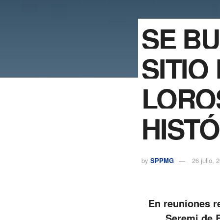
SE B
SITIO
LORO
HIST
by
SPPMG
26 julio, 
En reuniones r
Seremi de B