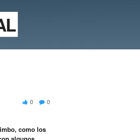
AL
0
0
uimbo, como los
 con algunos