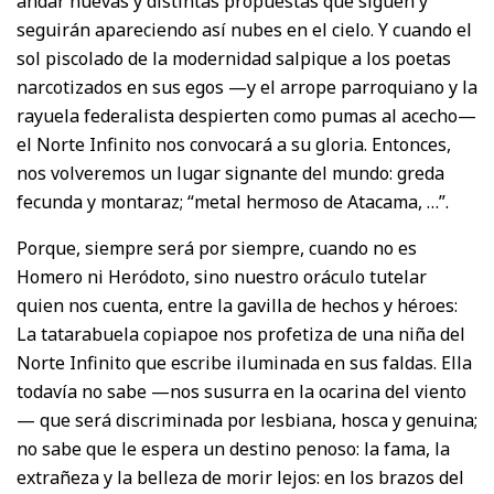
andar nuevas y distintas propuestas que siguen y
seguirán apareciendo así nubes en el cielo. Y cuando el
sol piscolado de la modernidad salpique a los poetas
narcotizados en sus egos —y el arrope parroquiano y la
rayuela federalista despierten como pumas al acecho—
el Norte Infinito nos convocará a su gloria. Entonces,
nos volveremos un lugar signante del mundo: greda
fecunda y montaraz; “metal hermoso de Atacama, …”.
Porque, siempre será por siempre, cuando no es
Homero ni Heródoto, sino nuestro oráculo tutelar
quien nos cuenta, entre la gavilla de hechos y héroes:
La tatarabuela copiapoe nos profetiza de una niña del
Norte Infinito que escribe iluminada en sus faldas. Ella
todavía no sabe —nos susurra en la ocarina del viento
— que será discriminada por lesbiana, hosca y genuina;
no sabe que le espera un destino penoso: la fama, la
extrañeza y la belleza de morir lejos: en los brazos del