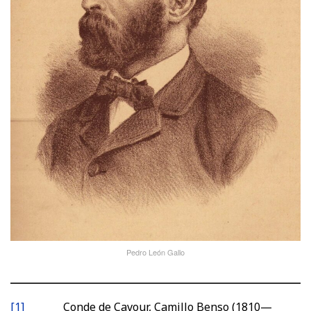
Pedro León Gallo
[1]
Conde de Cavour, Camillo Benso (1810—