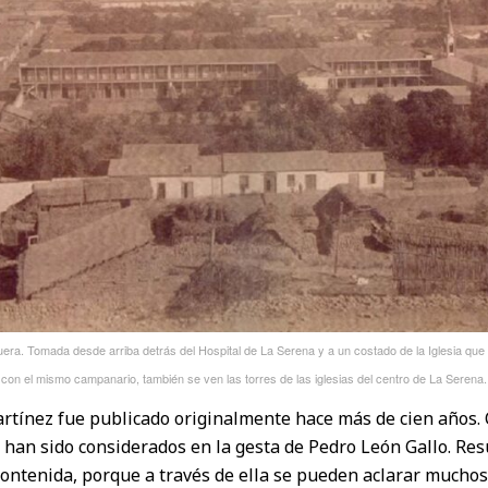
era. Tomada desde arriba detrás del Hospital de La Serena y a un costado de la Iglesia qu
con el mismo campanario, también se ven las torres de las iglesias del centro de La Serena.
Martínez fue publicado originalmente hace más de cien años
 han sido considerados en la gesta de Pedro León Gallo. Res
 contenida, porque a través de ella se pueden aclarar mucho