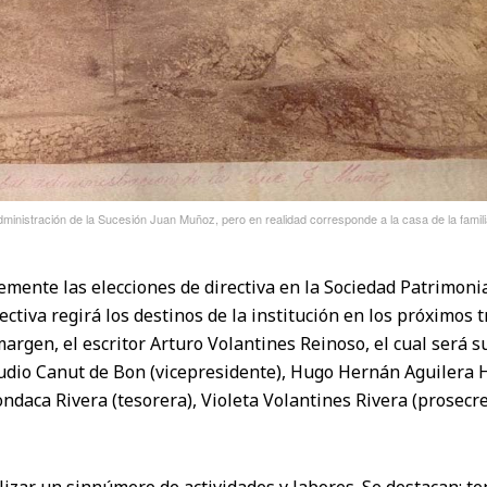
ministración de la Sucesión Juan Muñoz, pero en realidad corresponde a la casa de la fami
temente las elecciones de directiva en la Sociedad Patrimon
ectiva regirá los destinos de la institución en los próximos 
rgen, el escritor Arturo Volantines Reinoso, el cual será s
udio Canut de Bon (vicepresidente), Hugo Hernán Aguilera
Mondaca Rivera (tesorera), Violeta Volantines Rivera (prosecre