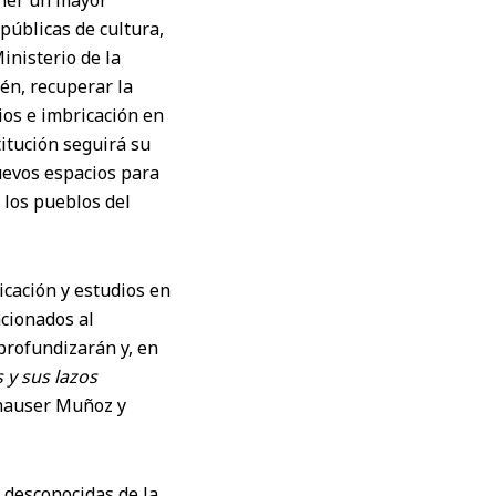
ener un mayor
 públicas de cultura,
inisterio de la
én, recuperar la
ios e imbricación en
itución seguirá su
nuevos espacios para
 los pueblos del
licación y estudios en
acionados al
profundizarán y, en
 y sus lazos
fhauser Muñoz y
s desconocidas de la