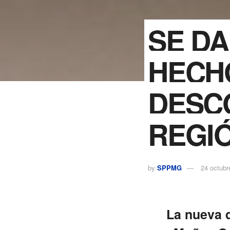
SE D
HECH
DESC
REGI
by
SPPMG
24 octubr
La nueva d