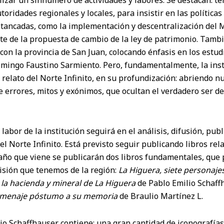
lizar un sinnúmero de actividades y labores. Se destacan: t
oridades regionales y locales, para insistir en las políticas
tancadas, como la implementación y descentralización del M
te de la propuesta de cambio de la ley de patrimonio. Tambi
con la provincia de San Juan, colocando énfasis en los estud
omingo Faustino Sarmiento. Pero, fundamentalmente, la inst
 relato del Norte Infinito, en su profundización: abriendo 
 errores, mitos y exónimos, que ocultan el verdadero ser de
labor de la institución seguirá en el análisis, difusión, pub
el Norte Infinito. Está previsto seguir publicando libros rel
 año que viene se publicarán dos libros fundamentales, que 
visión que tenemos de la región:
La Higuera, siete personajes
 la hacienda y mineral de La Higuera
de Pablo Emilio Schaf
omenaje póstumo a su memoria
de Braulio Martínez L.
lio Schaffhauser contiene: una gran cantidad de iconografía