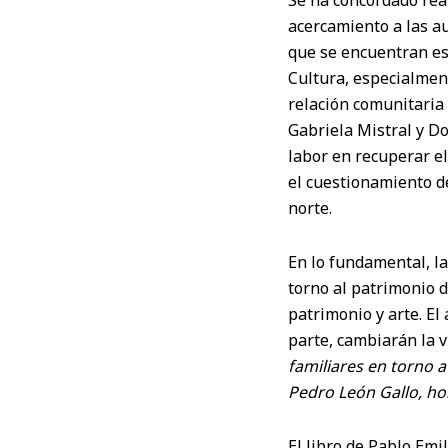
Se ha concordado rea
acercamiento a las aut
que se encuentran es
Cultura, especialmen
relación comunitaria 
Gabriela Mistral y D
labor en recuperar el
el cuestionamiento de
norte.
En lo fundamental, la 
torno al patrimonio d
patrimonio y arte. El
parte, cambiarán la 
familiares en torno a
Pedro León Gallo, h
El libro de Pablo Emi