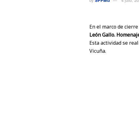
by
SPPMG
4 julio, 2
En el marco de cierre
León Gallo. Homenaj
Esta actividad se rea
Vicuña.