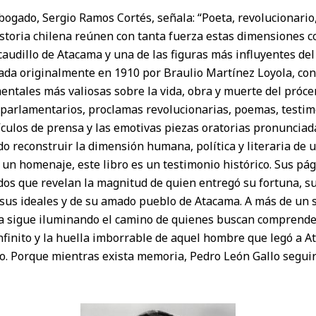
abogado, Sergio Ramos Cortés, señala: “Poeta, revolucionario,
historia chilena reúnen con tanta fuerza estas dimensiones 
audillo de Atacama y una de las figuras más influyentes del 
cada originalmente en 1910 por Braulio Martínez Loyola, con
entales más valiosas sobre la vida, obra y muerte del próc
s parlamentarios, proclamas revolucionarias, poemas, testi
culos de prensa y las emotivas piezas oratorias pronunciad
do reconstruir la dimensión humana, política y literaria de
un homenaje, este libro es un testimonio histórico. Sus pág
os que revelan la magnitud de quien entregó su fortuna, su
e sus ideales y de su amado pueblo de Atacama. A más de un s
ra sigue iluminando el camino de quienes buscan comprender
nfinito y la huella imborrable de aquel hombre que legó a 
o. Porque mientras exista memoria, Pedro León Gallo segui