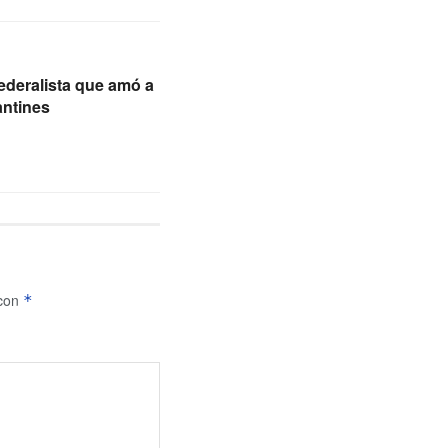
eralista que amó a
antines
 con
*