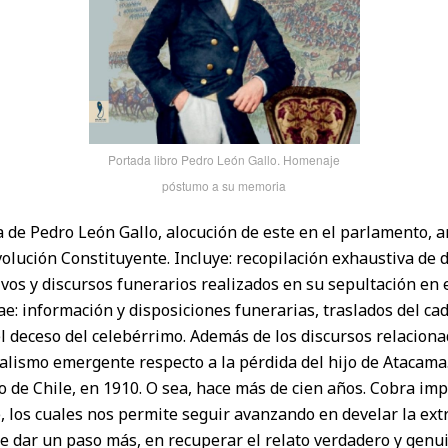
Portada libro Pedro León Gallo. Homenaje
póstumo a su memoria
a de Pedro León Gallo, alocución de este en el parlamento, a
lución Constituyente. Incluye: recopilación exhaustiva de d
sivos y discursos funerarios realizados en su sepultación en
e: información y disposiciones funerarias, traslados del cad
l deceso del celebérrimo. Además de los discursos relaciona
alismo emergente respecto a la pérdida del hijo de Atacama.
o de Chile, en 1910. O sea, hace más de cien años. Cobra i
, los cuales nos permite seguir avanzando en develar la ext
de dar un paso más, en recuperar el relato verdadero y genu