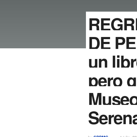
REGR
DE P
un lib
pero q
Museo
Serena