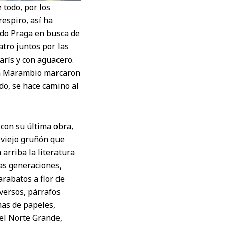
 todo, por los
respiro, así ha
ndo Praga en busca de
tro juntos por las
arís y con aguacero.
án Marambio marcaron
do, se hace camino al
 con su última obra,
l viejo gruñón que
arriba la literatura
tas generaciones,
arabatos a flor de
 versos, párrafos
mas de papeles,
del Norte Grande,