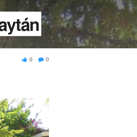
Gaytán
0
0