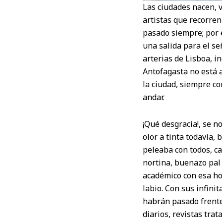
Las ciudades nacen, v
artistas que recorren 
pasado siempre; por 
una salida para el se
arterias de Lisboa, i
Antofagasta no está 
la ciudad, siempre c
andar.
¡Qué desgracia!, se n
olor a tinta todavía, 
peleaba con todos, ca
nortina, buenazo pal 
académico con esa hon
labio. Con sus infini
habrán pasado frente
diarios, revistas tra