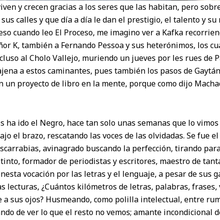
iven y crecen gracias a los seres que las habitan, pero sobre
sus calles y que día a día le dan el prestigio, el talento y su 
eso cuando leo El Proceso, me imagino ver a Kafka recorrie
ñor K, también a Fernando Pessoa y sus heterónimos, los cua
ncluso al Cholo Vallejo, muriendo un jueves por les rues de P
ajena a estos caminantes, pues también los pasos de Gayt
on un proyecto de libro en la mente, porque como dijo Macha
os ha ido el Negro, hace tan solo unas semanas que lo vimos
bajo el brazo, rescatando las voces de las olvidadas. Se fue e
scarrabias, avinagrado buscando la perfección, tirando para 
tinto, formador de periodistas y escritores, maestro de tan
esta vocación por las letras y el lenguaje, a pesar de sus g
tas lecturas, ¿Cuántos kilómetros de letras, palabras, frases,
 a sus ojos? Husmeando, como polilla intelectual, entre ru
tando de ver lo que el resto no vemos; amante incondicional 