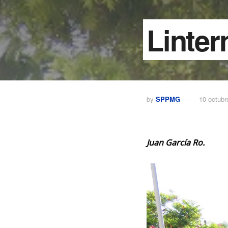
Linter
by
SPPMG
10 octubr
Juan García Ro.