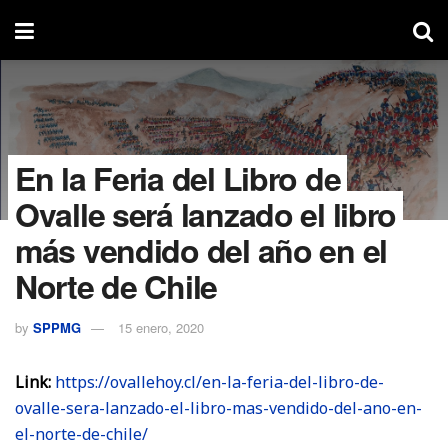
En la Feria del Libro de
Ovalle será lanzado el libro
más vendido del año en el
Norte de Chile
by
SPPMG
15 enero, 2020
Link:
https://ovallehoy.cl/en-la-feria-del-libro-de-
ovalle-sera-lanzado-el-libro-mas-vendido-del-ano-en-
el-norte-de-chile/