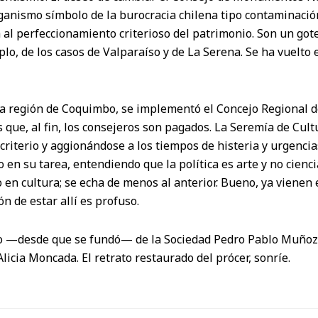
rganismo símbolo de la burocracia chilena tipo contaminaci
al perfeccionamiento criterioso del patrimonio. Son un gote
o, de los casos de Valparaíso y de La Serena. Se ha vuelto e
la región de Coquimbo, se implementó el Concejo Regional de
 que, al fin, los consejeros son pagados. La Seremía de Cult
criterio y aggionándose a los tiempos de histeria y urgencia
 en su tarea, entendiendo que la política es arte y no cienci
en cultura; se echa de menos al anterior. Bueno, ya vienen e
n de estar allí es profuso.
ño —desde que se fundó— de la Sociedad Pedro Pablo Muñoz
Alicia Moncada. El retrato restaurado del prócer, sonríe.