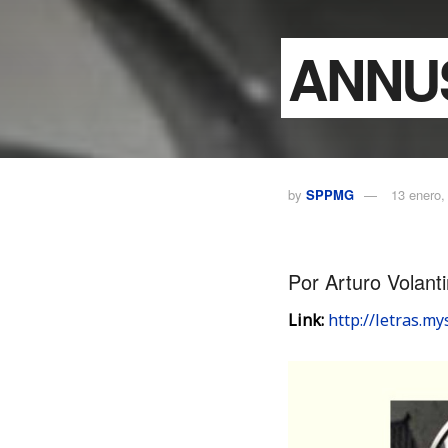
ANNUS
by
SPPMG
13 enero,
Por Arturo Volant
Link:
http://letras.m