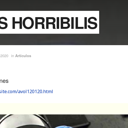
 HORRIBILIS
 2020
in
Artículos
ines
ysite.com/avol120120.html