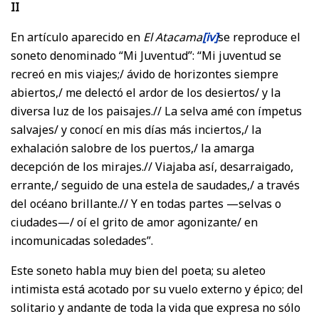
II
En artículo aparecido en
El Atacama
[iv]
se reproduce el
soneto denominado “Mi Juventud”: “Mi juventud se
recreó en mis viajes;/ ávido de horizontes siempre
abiertos,/ me delectó el ardor de los desiertos/ y la
diversa luz de los paisajes.// La selva amé con ímpetus
salvajes/ y conocí en mis días más inciertos,/ la
exhalación salobre de los puertos,/ la amarga
decepción de los mirajes.// Viajaba así, desarraigado,
errante,/ seguido de una estela de saudades,/ a través
del océano brillante.// Y en todas partes —selvas o
ciudades—/ oí el grito de amor agonizante/ en
incomunicadas soledades”.
Este soneto habla muy bien del poeta; su aleteo
intimista está acotado por su vuelo externo y épico; del
solitario y andante de toda la vida que expresa no sólo