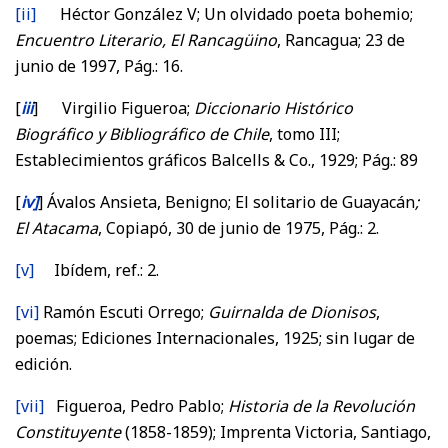
[ii]
Héctor González V; Un olvidado poeta bohemio;
Encuentro Literario, El
Rancagüino
, Rancagua; 23 de
junio de 1997, Pág.: 16.
[
iii
] Virgilio Figueroa;
Diccionario Histórico
Biográfico y Bibliográfico de
Chile
, tomo III;
Establecimientos gráficos Balcells & Co., 1929; Pág.: 89
[
iv]
] Ávalos Ansieta, Benigno; El solitario de Guayacán
;
El Atacama
, Copiapó, 30 de junio de 1975, Pág.: 2.
[v]
Ibídem, ref.: 2.
[vi]
Ramón Escuti Orrego;
Guirnalda de Dionisos
,
poemas; Ediciones Internacionales, 1925; sin lugar de
edición.
[vii]
Figueroa, Pedro Pablo;
Historia de la Revolución
Constituyente
(1858-1859); Imprenta Victoria, Santiago,