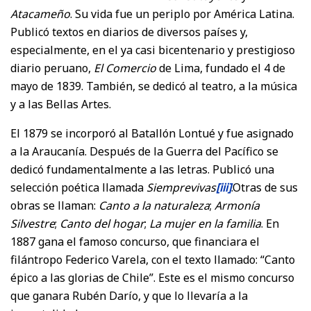
Atacameño
. Su vida fue un periplo por América Latina.
Publicó textos en diarios de diversos países y,
especialmente, en el ya casi bicentenario y prestigioso
diario peruano,
El Comercio
de Lima, fundado el 4 de
mayo de 1839. También, se dedicó al teatro, a la música
y a las Bellas Artes.
El 1879 se incorporó al Batallón Lontué y fue asignado
a la Araucanía. Después de la Guerra del Pacífico se
dedicó fundamentalmente a las letras. Publicó una
selección poética llamada
Siemprevivas
[iii]
.Otras de sus
obras se llaman:
Canto a la naturaleza
;
Armonía
Silvestre
;
Canto del hogar
;
La mujer
en la familia
. En
1887 gana el famoso concurso, que financiara el
filántropo Federico Varela, con el texto llamado: “Canto
épico a las glorias de Chile”. Este es el mismo concurso
que ganara Rubén Darío, y que lo llevaría a la