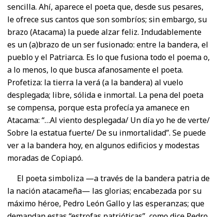
sencilla. Ahí, aparece el poeta que, desde sus pesares,
le ofrece sus cantos que son sombríos; sin embargo, su
brazo (Atacama) la puede alzar feliz. Indudablemente
es un (a)brazo de un ser fusionado: entre la bandera, el
pueblo y el Patriarca. Es lo que fusiona todo el poema o,
a lo menos, lo que busca afanosamente el poeta.
Profetiza: la tierra la verá (a la bandera) al vuelo
desplegada; libre, sólida e inmortal. La pena del poeta
se compensa, porque esta profecía ya amanece en
Atacama: “…Al viento desplegada/ Un día yo he de verte/
Sobre la estatua fuerte/ De su inmortalidad”. Se puede
ver a la bandera hoy, en algunos edificios y modestas
moradas de Copiapó.
El poeta simboliza —a través de la bandera patria de
la nación atacameña— las glorias; encabezada por su
máximo héroe, Pedro León Gallo y las esperanzas; que
demandan estas “estrofas patrióticas”, como dice Pedro