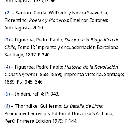
Antofagasta, 1930; P.: 46.
.
(2)
– Santoro Cerda, Wilfredo y Novoa Saavedra,
Florentino;
Poetas y Pioneros
; Emelnor Editores;
Antofagasta; 2010.
(3)
– Figueroa, Pedro Pablo;
Diccionario Biográfico de
Chile
, Tomo II; Imprenta y encuadernación Barcelona;
Santiago; 1897; P.:240.
(4)
– Figueroa, Pedro Pablo;
Historia de la Revolución
Constituyente
(1858-1859); Imprenta Victoria, Santiago;
1889; Ps.: 345, 346.
(5)
– Ibídem, ref. 4; P.: 343.
(6)
– Thorndike, Guillermo;
La Batalla de Lima
;
Promoinvet Servicios, Editorial Universo S.A.; Lima,
Perú; Primera Edición 1979; P.:144.