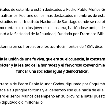
ítulos de este libro están dedicados a Pedro Pablo Muñoz G
ualitarios. Fue uno de los más destacados miembros de esta
estudios en el Instituto Nacional de Santiago donde se recib
mó contacto con los jóvenes de la zona, haciéndose amigo d
ntó a la Sociedad de la Igualdad, fundada por Francisco Bilb
enna en su libro sobre los acontecimientos de 1851, dice:
a la unión de una fe viva, que era su elocuencia, la constanc
rácter y la lealtad de la honradez y el fervoroso convencimi
fundar una sociedad igual y democrática”
.
tancia de Pedro Pablo Muñoz Godoy, diputado por Coquimbo 
ada a su pingüe fortuna y al generoso uso que hacía de ell
Pero el señor Muñoz desempeñó en su provincia natal pues
 diputado o d millonario.