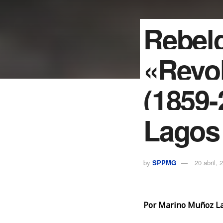
Rebeld
«Revol
(1859-
Lagos
by
SPPMG
20 abril, 
Por Marino Muñoz L