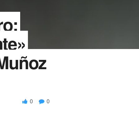
ro:
nte»
 Muñoz
0
0