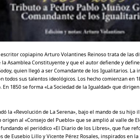
y escritor copiapino Arturo Volantines Reinoso trata de las d
 la Asamblea Constituyente y que el autor defiende y define
oy, quien llegó a ser Comandante de los Igualitarios. La in
on todos sus talentos ideológicos. Los hecho comienzan en 1
. En 1850 se forma «La Sociedad de la Igualdad» que dirigen
ó la «Revolución de La Serena», bajo el mando de su hijo i
origen al «Consejo del Pueblo» que se amplió al valle de El
fundando el periódico «El Diario de los Libres», que fue ref
s de Eusebio Lillo y Vicente Pérez Rosales, inspirados en la