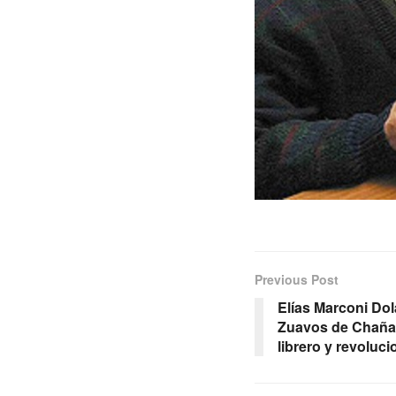
Previous Post
Elías Marconi Dol
Zuavos de Chañarci
librero y revoluc