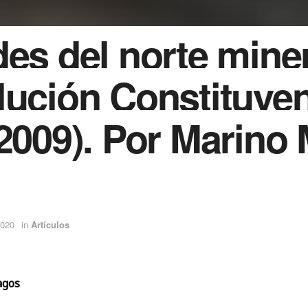
es del norte mine
ución Constituye
2009). Por Marino
2020
in
Artículos
agos