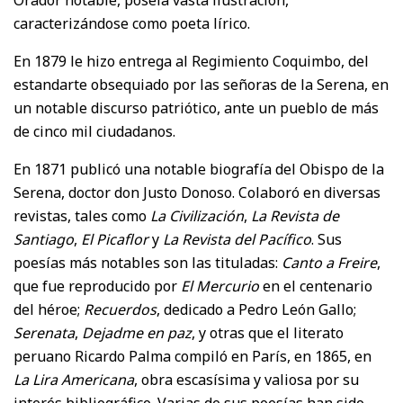
caracterizándose como poeta lírico.
En 1879 le hizo entrega al Regimiento Coquimbo, del
estandarte obsequiado por las señoras de la Serena, en
un notable discurso patriótico, ante un pueblo de más
de cinco mil ciudadanos.
En 1871 publicó una notable biografía del Obispo de la
Serena, doctor don Justo Donoso. Colaboró en diversas
revistas, tales como
La Civilización
,
La Revista de
Santiago
,
El Picaflor
y
La Revista del
Pacífico
. Sus
poesías más notables son las tituladas:
Canto a Freire
,
que fue reproducido por
El
Mercurio
en el centenario
del héroe;
Recuerdos
, dedicado a Pedro León Gallo;
Serenata
,
Dejadme
en paz
, y otras que el literato
peruano Ricardo Palma compiló en París, en 1865, en
La Lira
Americana
, obra escasísima y valiosa por su
interés bibliográfico. Varias de sus poesías han sido