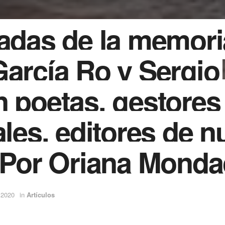
adas de la memori
arcía Ro y Sergio
 poetas, gestores
ales, editores de n
 Por Oriana Mond
 2020
in
Artículos