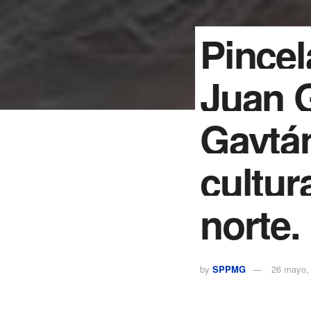
Pincel
Juan G
Gaytán
cultur
norte.
by
SPPMG
26 mayo,