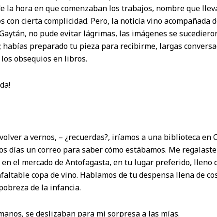
e la hora en que comenzaban los trabajos, nombre que llevab
 con cierta complicidad. Pero, la noticia vino acompañada de
Gaytán, no pude evitar lágrimas, las imágenes se sucedieron
; habías preparado tu pieza para recibirme, largas conversac
 los obsequios en libros.
da!
olver a vernos, – ¿recuerdas?, iríamos a una biblioteca en
tos días un correo para saber cómo estábamos. Me regalaste
en el mercado de Antofagasta, en tu lugar preferido, lleno 
nfaltable copa de vino. Hablamos de tu despensa llena de co
pobreza de la infancia.
manos, se deslizaban para mi sorpresa a las mías.