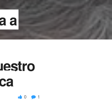
a a
uestro
aca
0
1