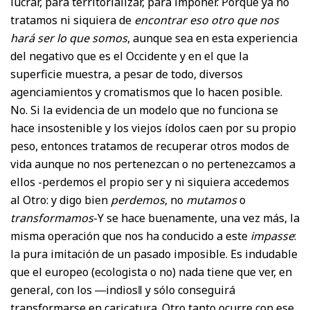
lucrar, para territorializar, para imponer. Porque ya no
tratamos ni siquiera de
encontrar eso otro que nos
hará ser lo que somos
, aunque sea en esta experiencia
del negativo que es el Occidente y en el que la
superficie muestra, a pesar de todo, diversos
agenciamientos y cromatismos que lo hacen posible.
No. Si la evidencia de un modelo que no funciona se
hace insostenible y los viejos ídolos caen por su propio
peso, entonces tratamos de recuperar otros modos de
vida aunque no nos pertenezcan o no pertenezcamos a
ellos -perdemos el propio ser y ni siquiera accedemos
al Otro: y digo bien
perdemos
, no
mutamos
o
transformamos
-Y se hace buenamente, una vez más, la
misma operación que nos ha conducido a este
impasse
:
la pura imitación de un pasado imposible. Es indudable
que el europeo (ecologista o no) nada tiene que ver, en
general, con los ―indios‖ y sólo conseguirá
transformarse en caricatura. Otro tanto ocurre con ese