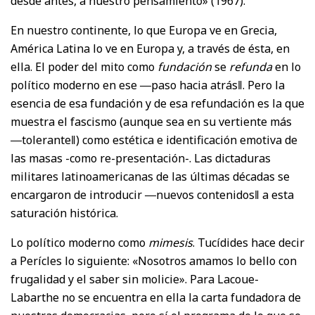
desde antes, a nuestro pensamiento» (1967).
En nuestro continente, lo que Europa ve en Grecia,
América Latina lo ve en Europa y, a través de ésta, en
ella. El poder del mito como
fundación
se
refunda
en lo
político moderno en ese ―paso hacia atrás‖. Pero la
esencia de esa fundación y de esa refundación es la que
muestra el fascismo (aunque sea en su vertiente más
―tolerante‖) como estética e identificación emotiva de
las masas -como re-presentación-. Las dictaduras
militares latinoamericanas de las últimas décadas se
encargaron de introducir ―nuevos contenidos‖ a esta
saturación histórica.
Lo político moderno como
mimesis
. Tucídides hace decir
a Perícles lo siguiente: «Nosotros amamos lo bello con
frugalidad y el saber sin molicie». Para Lacoue-
Labarthe no se encuentra en ella la carta fundadora de