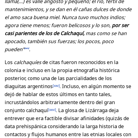
llama(…) es valle angosto y pequeño; el río, fértil de
mantenimientos, y se dan en él cañas dulces de donde
el amo saca buena miel. Nunca tuvo muchos indios;
agora tiene menos; fueron belicosos y lo son,
por ser
casi parientes de los de Calchaquí,
mas como se han
apocado, también sus fuerzas; los pocos, poco
pueden”
.
[xxiv]
Los
calchaquíes
de citas fueron reconocidos en la
colonia e incluso en la propia etnografía histórica
posterior, como una de las parcialidades de los
diaguitas argentinos
. Incluso, en algún momento se
[xxv]
dejó de hablar de estos últimos en tanto tales,
incrustándolos arbitrariamente dentro del gran
conjunto calchaquí
. La glosa de Lizárraga deja
[xxvi]
entrever que era factible divisar afinidades (quizás de
data prehispánica considerando la larga historia de
contactos y flujos humanos entre las etnias locales con