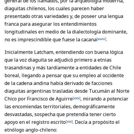
general de los llamados, por la arqueología moderna,
diaguitas chilenos, los cuales parecen haber
presentado otras variedades y, de poseer una lengua
franca para asegurar los entendimientos
longitudinales en medio de la dialectología dominante,
no es imprescindible que fuese la cacana
.
[xxviii]
Inicialmente Latcham, entendiendo con buena lógica
que la voz diaguita se adjudicó primero a etnias
trasandinas y más tardíamente a entidades de Chile
boreal, llegando a pensar que su empleo al occidente
de la cadena andina había derivado de facciones
diaguitas argentinas trasladas desde Tucumán al Norte
Chico por Francisco de Aguirre
, mirando a potenciar
[xxix]
las encomiendas territoriales, demográficamente
desvastadas, sospecha que pretendía tener cierto
apoyo en el registro escrito
. Decía a propósito el
[xxx]
etnólogo anglo-chileno: