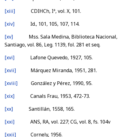
[xiii]
CDIHCh, Iª, vol. X, 101.
[xiv]
Id., 101, 105, 107, 114.
[xv]
Mss. Sala Medina, Biblioteca Nacional,
Santiago, vol. 86, Leg. 1139, fol. 281 et seq.
[xvi]
Lafone Quevedo, 1927, 105.
[xvii]
Márquez Miranda, 1951, 281.
[xviii]
González y Pérez, 1990, 95.
[xix]
Canals Frau, 1953, 472-73.
[xx]
Santillán, 1558, 165.
[xxi]
ANS, RA, vol. 227; CG, vol. 8, fs. 104v
[xxii]
Cornely, 1956.