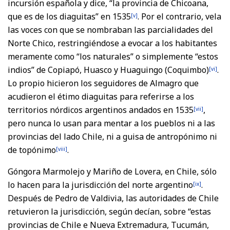
incursión española y dice, “la provincia de Chicoana,
que es de los diaguitas” en 1535
. Por el contrario, vela
[v]
las voces con que se nombraban las parcialidades del
Norte Chico, restringiéndose a evocar a los habitantes
meramente como “los naturales” o simplemente “estos
indios” de Copiapó, Huasco y Huaguingo (Coquimbo)
.
[vi]
Lo propio hicieron los seguidores de Almagro que
acudieron el étimo diaguitas para referirse a los
territorios nórdicos argentinos andados en 1535
,
[vii]
pero nunca lo usan para mentar a los pueblos ni a las
provincias del lado Chile, ni a guisa de antropónimo ni
de topónimo
.
[viii]
Góngora Marmolejo y Mariño de Lovera, en Chile, sólo
lo hacen para la jurisdicción del norte argentino
.
[ix]
Después de Pedro de Valdivia, las autoridades de Chile
retuvieron la jurisdicción, según decían, sobre “estas
provincias de Chile e Nueva Extremadura, Tucumán,