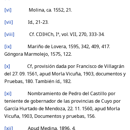
[vi]
Molina, ca. 1552, 21.
[vii]
Id., 21-23.
[viii]
Cf. CDIHCh, Iª, vol. VII, 270, 333-34.
[ix]
Mariño de Lovera, 1595, 342, 409, 417.
Góngora Marmolejo, 1575, 122.
[x]
Cf, provisión dada por Francisco de Villagrán
del 27. 09. 1561, apud Morla Vicuña, 1903, documentos y
Pruebas, 180. También íd., 182.
[xi]
Nombramiento de Pedro del Castillo por
teniente de gobernador de las provincias de Cuyo por
García Hurtado de Mendoza, 22. 11. 1560, apud Morla
Vicuña, 1903, Documentos y pruebas, 156.
[xii]
Apud Medina, 1896, 4.