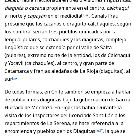
diaguita o cacana
propiamente en el centro,
calchaquí
al norte y
capayán
en el mediodía
. Canals Frau
[xviii]
presume que los cacanos o draguito-calchaquíes, según
los nombra, serían tres pueblos unificados por la
lengua: pulares, calchaquíes y los diaguitas, complejo
lingüístico que se extendía por el valle de Salta
(pulares), extremo norte de la entidad, los de Calchaquí
y Yocavil (calchaquíes), al centro, y gran parte de
Catamarca y franjas aledañas de La Rioja (diaguitas), al
sur
.
[xix]
De todas formas, en Chile también se empieza a hablar
de poblaciones diaguitas bajo la gobernación de García
Hurtado de Mendoza. En rigor, los había. Durante la
visita de los inspectores del licenciado Santillán a los
repartimientos de La Serena, se hace referencia a la
encomienda y pueblos de “los Diaguitas
”, la que se
[xx]