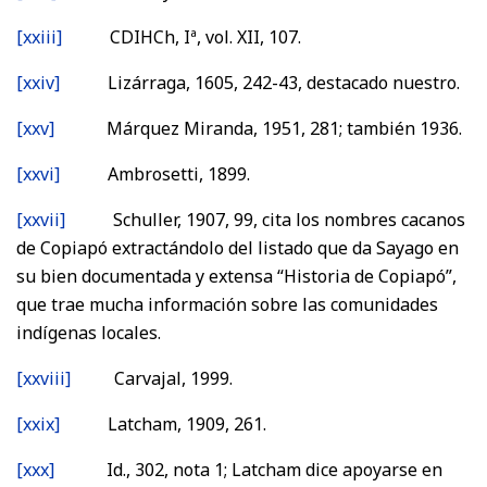
[xxiii]
CDIHCh, Iª, vol. XII, 107.
[xxiv]
Lizárraga, 1605, 242-43, destacado nuestro.
[xxv]
Márquez Miranda, 1951, 281; también 1936.
[xxvi]
Ambrosetti, 1899.
[xxvii]
Schuller, 1907, 99, cita los nombres cacanos
de Copiapó extractándolo del listado que da Sayago en
su bien documentada y extensa “Historia de Copiapó”,
que trae mucha información sobre las comunidades
indígenas locales.
[xxviii]
Carvajal, 1999.
[xxix]
Latcham, 1909, 261.
[xxx]
Id., 302, nota 1; Latcham dice apoyarse en