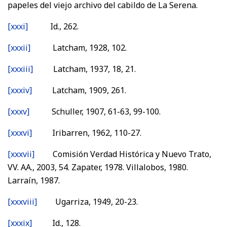
papeles del viejo archivo del cabildo de La Serena.
[xxxi]
Id., 262.
[xxxii]
Latcham, 1928, 102.
[xxxiii]
Latcham, 1937, 18, 21.
[xxxiv]
Latcham, 1909, 261.
[xxxv]
Schuller, 1907, 61-63, 99-100.
[xxxvi]
Iribarren, 1962, 110-27.
[xxxvii]
Comisión Verdad Histórica y Nuevo Trato,
VV. AA., 2003, 54. Zapater, 1978. Villalobos, 1980.
Larraín, 1987.
[xxxviii]
Ugarriza, 1949, 20-23.
[xxxix]
Id., 128.