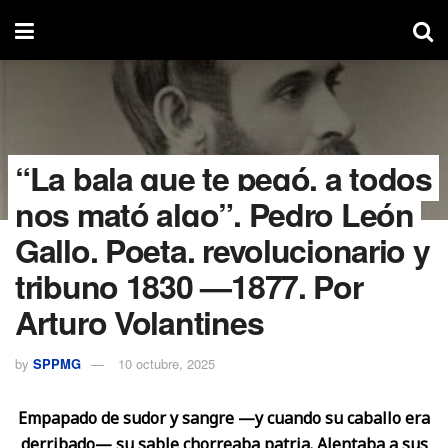
“La bala que te pegó, a todos
nos mató algo”. Pedro León
Gallo. Poeta, revolucionario y
tribuno 1830 —1877. Por
Arturo Volantines
by
SPPMG
10 octubre, 2025
Empapado de sudor y sangre —y cuando su caballo era
derribado— su sable chorreaba patria. Alentaba a sus