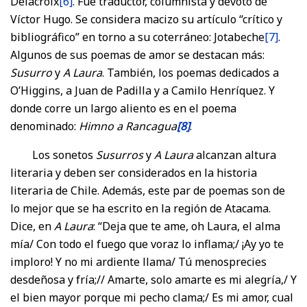
Delacroix
[6]
. Fue traductor, columnista y devoto de
Víctor Hugo. Se considera macizo su artículo “crítico y
bibliográfico” en torno a su coterráneo: Jotabeche
[7]
.
Algunos de sus poemas de amor se destacan más:
Susurro
y
A Laura
. También, los poemas dedicados a
O’Higgins, a Juan de Padilla y a Camilo Henríquez. Y
donde corre un largo aliento es en el poema
denominado:
Himno a Rancagua
[8]
.
Los sonetos
Susurros
y
A Laura
alcanzan altura
literaria y deben ser considerados en la historia
literaria de Chile. Además, este par de poemas son de
lo mejor que se ha escrito en la región de Atacama.
Dice, en
A Laura
: “Deja que te ame, oh Laura, el alma
mía/ Con todo el fuego que voraz lo inflama;/ ¡Ay yo te
imploro! Y no mi ardiente llama/ Tú menosprecies
desdeñosa y fría;// Amarte, solo amarte es mi alegría,/ Y
el bien mayor porque mi pecho clama;/ Es mi amor, cual