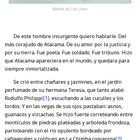
Batalla de Los Loros
De este hombre insurgente quiero hablarle. Del
más corajudo de Atacama. De su amor por la justicia y
por su tierra. Fue poeta. Fue soldado. Fue tribuno. Hizo
que Atacama apareciera en el mundo, y quedara para
siempre inmortalizada.
Se crió entre chañares y jazmines, en el jardín
perfumado de su hermana Teresa, que tanto alabó
Rodulfo Philippi
[1]
, escuchando a las cuculíes y los
tordos. Y en las vegas de sus ojos pastaban: asnos,
guanacos y vizcachas. Se hizo fuerte correteando entre
montículos de piedras plateadas y arboleda frondosa,
parloteando con el río opulento bordeado por
cañaverales y colihues en La Chimba copiapina
[2]
.