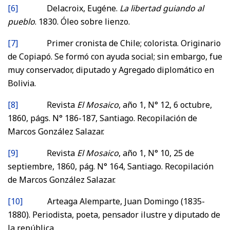
[6]
Delacroix, Eugéne.
La libertad guiando al
pueblo
. 1830. Óleo sobre lienzo.
[7]
Primer cronista de Chile; colorista. Originario
de Copiapó. Se formó con ayuda social; sin embargo, fue
muy conservador, diputado y Agregado diplomático en
Bolivia.
[8]
Revista
El Mosaico
, año 1, N° 12, 6 octubre,
1860, págs. N° 186-187, Santiago. Recopilación de
Marcos González Salazar.
[9]
Revista
El Mosaico
, año 1, N° 10, 25 de
septiembre, 1860, pág. N° 164, Santiago. Recopilación
de Marcos González Salazar.
[10]
Arteaga Alemparte, Juan Domingo (1835-
1880). Periodista, poeta, pensador ilustre y diputado de
la república.