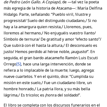
de Pedro León Gallo. A Copiapó,
de —tal vez la poeta
más egregia de la historia de Atacama—: María Delfina
Hidalgo. Parte, señalando: “Pueblo viril, !ilustre y
progresista!/ Suelo del distinguido ciudadano,/ Si no
hay a la amargura quien resista,/ Lloremos, pues,
lloremos al hermano,/ No enjuguéis vuestro llanto/
Símbolo de ternura/ De gratitud y amor “efecto santo”/
Que subirá con él hasta la altura,/ El desconsuelo es
justo/ Hemos perdido al héroe noble, ¡augusto!”. En
seguida, el gran bardo atacameño Ramón Luis Escuti
Orrego
[5]
, hace una larga intervención, donde se
refiera a lo implacable de la muerte; luego, agrega:
nueve cuartetos. Y en el quinto, dice: “Cumplida su
misión en este suelo,/ Fue un ciudadano libre, un
hombre honrado,/ La patria llora, y su más bella
lágrima,/ Es tricolor, es ¡honra del soldado!”.
El libro se completa con los discursos funerarios en el