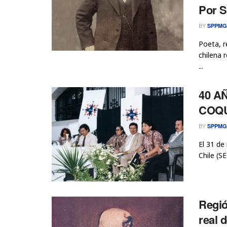
Por S
BY
SPPMG
Poeta, r
chilena 
...
40 A
COQUI
BY
SPPMG
El 31 de
Chile (SE
Regió
real 