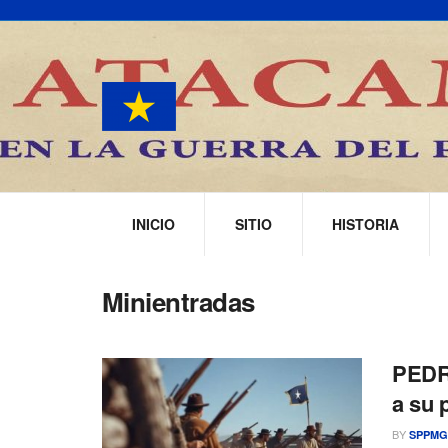
INICIO
SITIO
HISTORIA
Minientradas
PEDR
a su 
BY
SPPMG