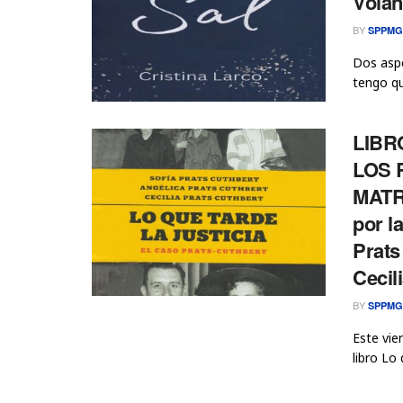
Volan
BY
SPPMG
Dos aspe
tengo qu
LIBR
LOS 
MATR
por l
Prats
Cecil
BY
SPPMG
Este vie
libro Lo 