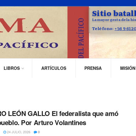
Sitio batal
La mayor gesta de la his
Teléfono:
+56 9 612
LIBROS
ARTÍCULOS
PRENSA
MISIÓN
O LEÓN GALLO El federalista que amó
pueblo. Por Arturo Volantines
24 JULIO, 2026
0