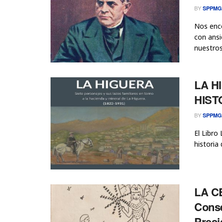
BY
SPPMG
Nos enco
con ans
nuestros 
LA H
HIST
BY
SPPMG
El Libro
historia
LA CE
Conse
Presi