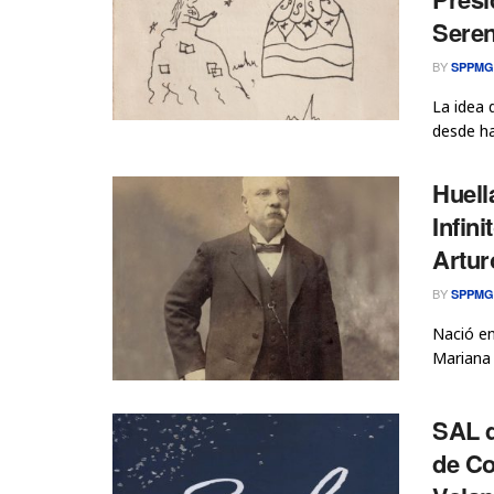
Seren
BY
SPPMG
La idea 
desde ha
Huell
Infi
Artur
BY
SPPMG
Nació en
Mariana 
SAL d
de Co