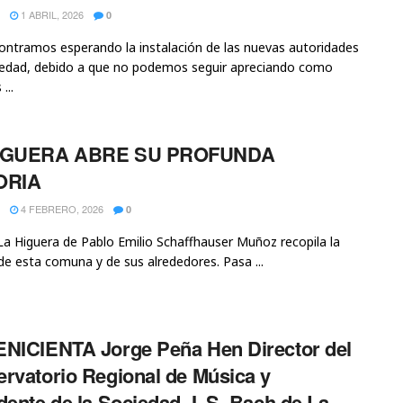
1 ABRIL, 2026
0
ntramos esperando la instalación de las nuevas autoridades
iedad, debido a que no podemos seguir apreciando como
...
IGUERA ABRE SU PROFUNDA
ORIA
4 FEBRERO, 2026
0
 La Higuera de Pablo Emilio Schaffhauser Muñoz recopila la
 de esta comuna y de sus alrededores. Pasa ...
NICIENTA Jorge Peña Hen Director del
rvatorio Regional de Música y
dente de la Sociedad J. S. Bach de La