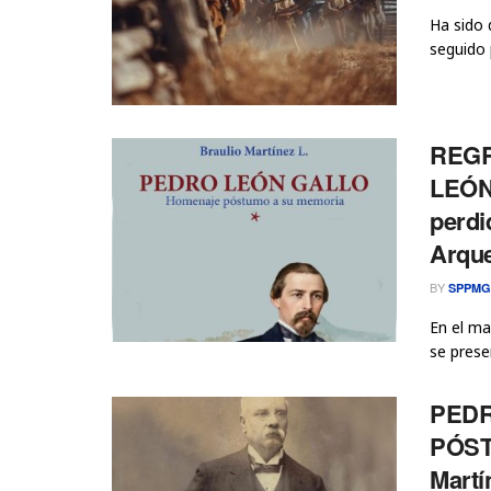
Ha sido 
seguido 
REGR
LEÓN 
perdi
Arque
BY
SPPMG
En el ma
se presen
PEDR
PÓST
Martí